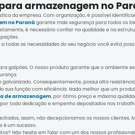
a para armazenagem no Pa
ica da empresa. Com organização, é possível identifica
em no Paraná
garante mais segurança para todos os i
orretamente, é necessário confiar na qualidade e na estr
upações.
 todas as necessidades do seu negócio você evita poss
ra galpões. O nosso produto garante que o ambiente est
gurança.
o galvanizado. Consequentemente, possui alta resistência
ado sua função com eficiência. Nada melhor que um produ
ra de armazenagem
, por ótimo preço e máxima qualida
 por toda dedicação e empenho depositados nos trabalh
acitados, assim, não decepcionamos os nossos clientes.
s é um sucesso.
tos? Não hesite em falar com um dos nossos profissiona