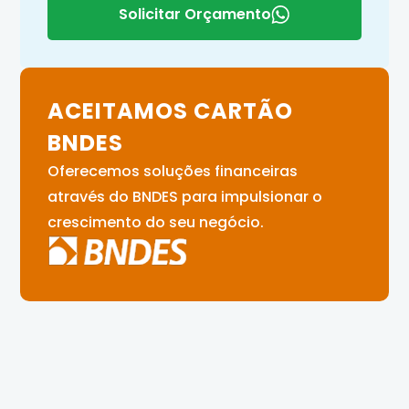
Solicitar Orçamento
ACEITAMOS CARTÃO
BNDES
Oferecemos soluções financeiras
através do BNDES para impulsionar o
crescimento do seu negócio.