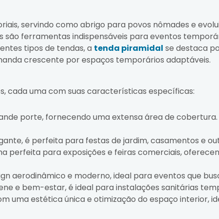
iais, servindo como abrigo para povos nômades e evolui
elas são ferramentas indispensáveis para eventos tempor
rentes tipos de tendas, a
tenda piramidal
se destaca por
anda crescente por espaços temporários adaptáveis.
os, cada uma com suas características específicas:
grande porte, fornecendo uma extensa área de cobertura. 
gante, é perfeita para festas de jardim, casamentos e out
lha perfeita para exposições e feiras comerciais, ofere
sign aerodinâmico e moderno, ideal para eventos que b
ene e bem-estar, é ideal para instalações sanitárias tem
com uma estética única e otimização do espaço interior, 
s