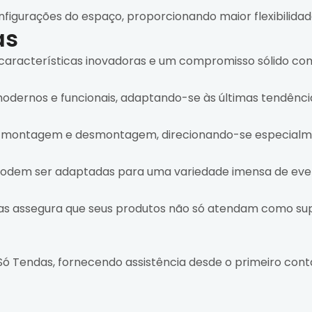
onfigurações do espaço, proporcionando maior flexibilidad
as
características inovadoras e um compromisso sólido com
dernos e funcionais, adaptando-se às últimas tendênci
r a montagem e desmontagem, direcionando-se especialm
dem ser adaptadas para uma variedade imensa de event
endas assegura que seus produtos não só atendam como su
Só Tendas, fornecendo assistência desde o primeiro cont