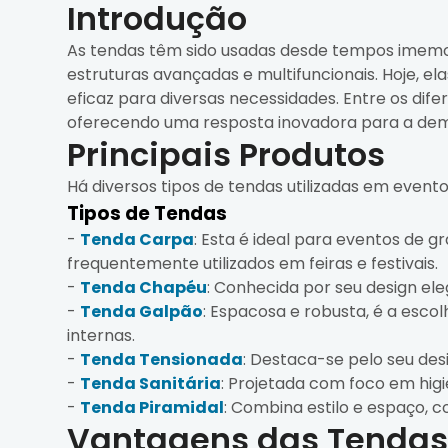
Introdução
As tendas têm sido usadas desde tempos imemor
estruturas avançadas e multifuncionais. Hoje, 
eficaz para diversas necessidades. Entre os dife
oferecendo uma resposta inovadora para a dem
Principais Produtos
Há diversos tipos de tendas utilizadas em event
Tipos de Tendas
-
Tenda Carpa
: Esta é ideal para eventos de 
frequentemente utilizados em feiras e festivais.
-
Tenda Chapéu
: Conhecida por seu design ele
-
Tenda Galpão
: Espacosa e robusta, é a esco
internas.
-
Tenda Tensionada
: Destaca-se pelo seu de
-
Tenda Sanitária
: Projetada com foco em higi
-
Tenda Piramidal
: Combina estilo e espaço, 
Vantagens das Tenda