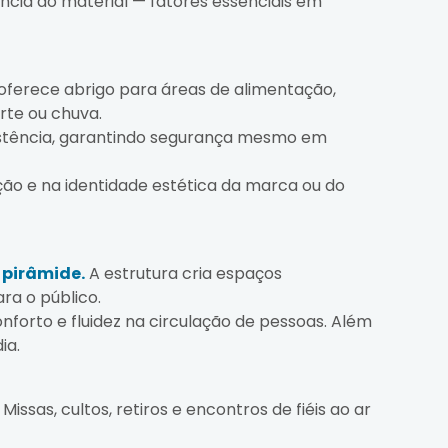
ncia do material — fatores essenciais em
 oferece abrigo para áreas de alimentação,
rte ou chuva.
sistência, garantindo segurança mesmo em
ção e na identidade estética da marca ou do
 pirâmide.
A estrutura cria espaços
ra o público.
forto e fluidez na circulação de pessoas. Além
ia.
issas, cultos, retiros e encontros de fiéis ao ar