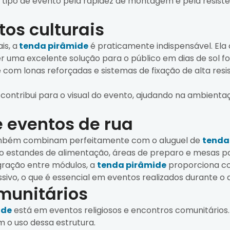
 tipo de evento pela rapidez de montagem e pela resistê
tos culturais
is, a
tenda pirâmide
é praticamente indispensável. Ela
r uma excelente solução para o público em dias de sol fo
 com lonas reforçadas e sistemas de fixação de alta re
contribui para o visual do evento, ajudando na ambienta
 eventos de rua
também combinam perfeitamente com o aluguel de
tenda
o estandes de alimentação, áreas de preparo e mesas pa
egração entre módulos, a
tenda pirâmide
proporciona con
sivo, o que é essencial em eventos realizados durante o d
omunitários
ide
está em eventos religiosos e encontros comunitários. M
 o uso dessa estrutura.