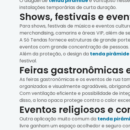
O aluguel de
tenda pirâmide
é vantajoso nesse
instalações temporárias de curta duração.
Shows, festivais e even
Para shows, festivais de música e eventos cultura
merchandising, camarins e áreas VIP, além de se
A Só Tendas fornece estruturas de grande porte
eventos com grande concentração de pessoas.
Além da proteção, o design da
tenda pirâmide
festival.
Feiras gastronômicas e
As feiras gastronômicas e os eventos de rua 
organizados e visualmente agradáveis, abrigand
Com ventilação eficiente e possibilidade de int
disso, a lona opaca protege contra o calor exces
Eventos religiosos e c
Outra aplicação muito comum da
tenda pirâm
livre ganham um espaço acolhedor e seguro com