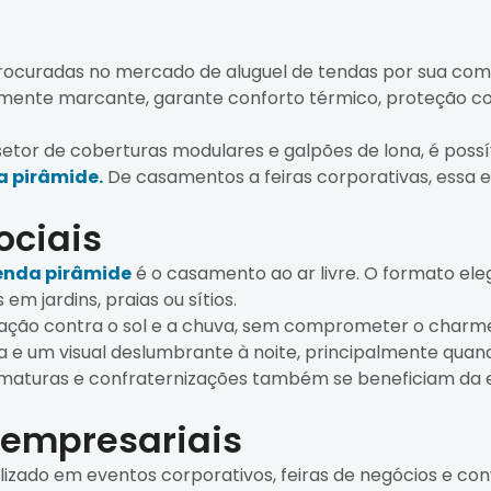
rocuradas no mercado de aluguel de tendas por sua combi
almente marcante, garante conforto térmico, proteção c
etor de coberturas modulares e galpões de lona, é possív
a pirâmide.
De casamentos a feiras corporativas, essa es
ociais
enda pirâmide
é o casamento ao ar livre. O formato el
em jardins, praias ou sítios.
ão contra o sol e a chuva, sem comprometer o charme do
a e um visual deslumbrante à noite, principalmente qua
rmaturas e confraternizações também se beneficiam da e
 empresariais
izado em eventos corporativos, feiras de negócios e con