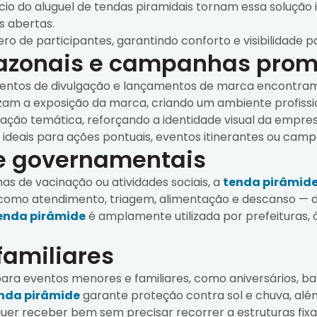
 do aluguel de tendas piramidais tornam essa solução id
 abertas.
 de participantes, garantindo conforto e visibilidade p
sazonais e campanhas prom
ventos de divulgação e lançamentos de marca encontra
m a exposição da marca, criando um ambiente profissiona
nação temática, reforçando a identidade visual da empres
, ideais para ações pontuais, eventos itinerantes ou ca
 e governamentais
as de vacinação ou atividades sociais, a
tenda pirâmid
 como atendimento, triagem, alimentação e descanso — de
enda pirâmide
é amplamente utilizada por prefeituras, 
familiares
ra eventos menores e familiares, como aniversários, ba
nda pirâmide
garante proteção contra sol e chuva, alé
uer receber bem sem precisar recorrer a estruturas fixa