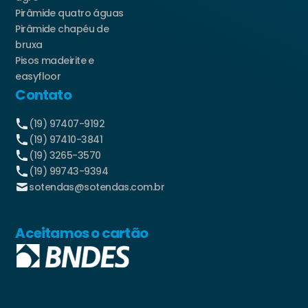
Pirâmide quatro águas
Pirâmide chapéu de
bruxa
Pisos madeirite e
easyfloor
Contato
(19) 97407-9192
(19) 97410-3841
(19) 3265-3570
(19) 99743-9394
sotendas@sotendas.com.br
Aceitamos o cartão