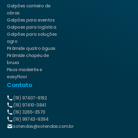
Galpões canteiro de
obras
Galpões para eventos
Galpoes para logística
Galpões para soluções
agro
Pirâmide quatro águas
Pirâmide chapéu de
bruxa
Pisos madeirite e
easyfloor
Contato
(19) 97407-9192
(19) 97410-3841
(19) 3265-3570
(19) 99743-9394
sotendas@sotendas.com.br